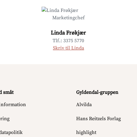
Marketingchef
Linda Frøkjær
Tlf.: 3375 5770
Skriv til Linda
d småt
Gyldendal-gruppen
information
Alvilda
ering
Hans Reitzels Forlag
atapolitik
highlight