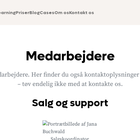
earning
Priser
Blog
Cases
Om os
Kontakt os
Medarbejdere
rbejdere. Her finder du også kontaktoplysninger
– tøv endelig ikke med at kontakte os.
Salg og support
Salgskoordinator