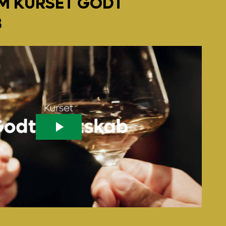
OM KURSET GODT
B