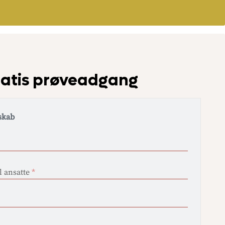
gratis prøveadgang
skab
l ansatte
*