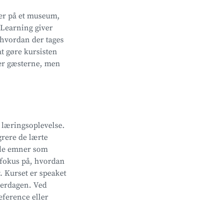
der på et museum,
e-Learning giver
 hvordan der tages
at gøre kursisten
ler gæsterne, men
l læringsoplevelse.
grere de lærte
rale emner som
 fokus på, hvordan
. Kurset er speaket
hverdagen. Ved
eference eller