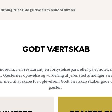
earning
Priser
Blog
Cases
Om os
Kontakt os
GODT VÆRTSKAB
museum, i en restaurant, en forlystelsespark eller på et hotel,
r. Gæsternes oplevelse og vurdering af jeres sted afhænger sær
r med til at skabe for oplevelsen. Godt værtskab skaber gode o
gæster.