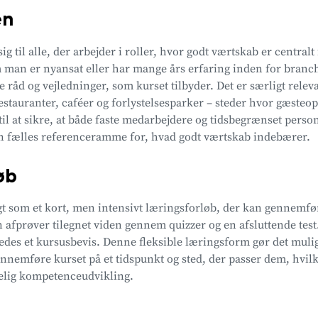
en
g til alle, der arbejder i roller, hvor godt værtskab er centralt
 man er nyansat eller har mange års erfaring inden for branch
e råd og vejledninger, som kurset tilbyder. Det er særligt relev
estauranter, caféer og forlystelsesparker – steder hvor gæsteop
til at sikre, at både faste medarbejdere og tidsbegrænset perso
en fælles referenceramme for, hvad godt værtskab indebærer.
løb
agt som et kort, men intensivt læringsforløb, der kan gennemfø
 afprøver tilegnet viden gennem quizzer og en afsluttende test.
des et kursusbevis. Denne fleksible læringsform gør det mulig
nnemføre kurset på et tidspunkt og sted, der passer dem, hvilk
gelig kompetenceudvikling.