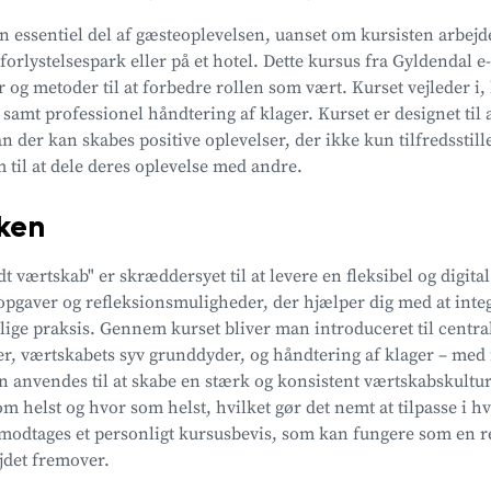
n essentiel del af gæsteoplevelsen, uanset om kursisten arbej
 forlystelsespark eller på et hotel. Dette kursus fra Gyldendal 
 og metoder til at forbedre rollen som vært. Kurset vejleder i,
samt professionel håndtering af klager. Kurset er designet til 
n der kan skabes positive oplevelser, der ikke kun tilfredsstil
 til at dele deres oplevelse med andre.
kken
værtskab" er skræddersyet til at levere en fleksibel og digita
opgaver og refleksionsmuligheder, der hjælper dig med at inte
glige praksis. Gennem kurset bliver man introduceret til cent
r, værtskabets syv grunddyder, og håndtering af klager – med
n anvendes til at skabe en stærk og konsistent værtskabskultur
om helst og hvor som helst, hvilket gør det nemt at tilpasse i 
 modtages et personligt kursusbevis, som kan fungere som en r
jdet fremover.