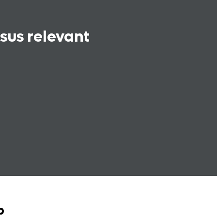
rsus relevant
ab