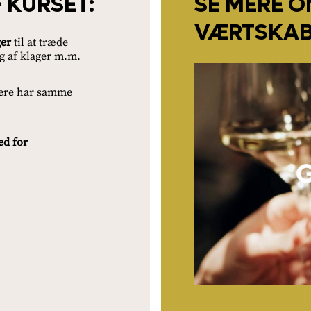
 KURSET:
SE MERE 
VÆRTSKA
ger
til at træde
g af klager m.m.
jdere har samme
ed for