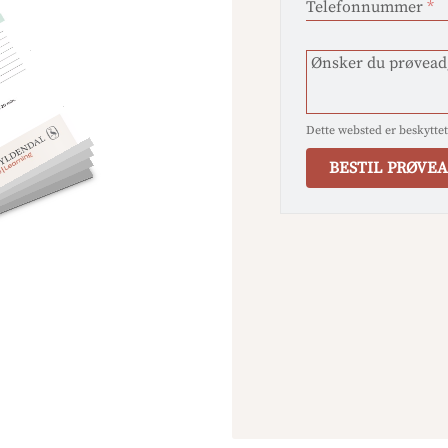
Telefonnummer
*
Ønsker du prøveadg
Dette websted er beskytt
BESTIL PRØVE
Mange tak for din b
En salgskonsulent vi
typisk 1-4 hverdage.
modtager en mail, s
Venlige hilnser
Gyldendal e-Learni