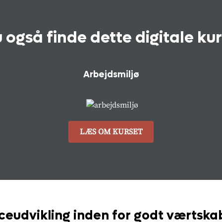
 også finde dette digitale ku
Arbejdsmiljø
LÆS OM KURSET
eudvikling inden for godt værtsk