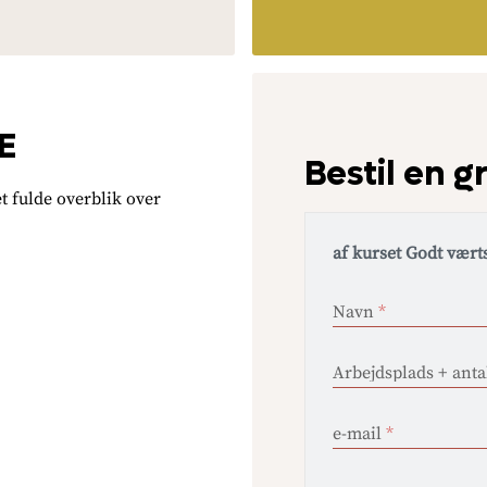
E
Bestil en 
t fulde overblik over
af kurset Godt vært
Navn
*
Arbejdsplads + anta
e-mail
*