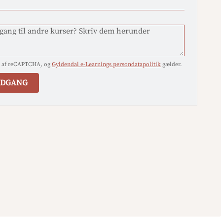
ang til andre kurser? Skriv dem herunder
et af reCAPTCHA, og
Gyldendal e-Learnings persondatapolitik
gælder.
ADGANG
estilling af en prøveadgang til kurset
Godt værtskab
l hurtigst muligt oprette en adgang til dig. Der går
 Har du bestilt flere kurser, oprettes de samtidig. Du
å snart du har adgang.
ng