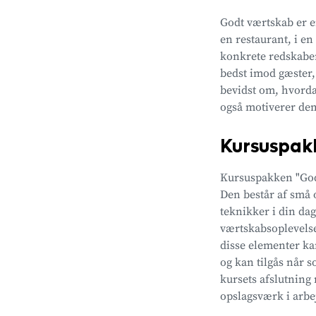
Godt værtskab er e
en restaurant, i en
konkrete redskaber
bedst imod gæster, 
bevidst om, hvorda
også motiverer dem
Kursuspa
Kursuspakken "Godt 
Den består af små 
teknikker i din da
værtskabsoplevelse
disse elementer ka
og kan tilgås når s
kursets afslutning
opslagsværk i arbe